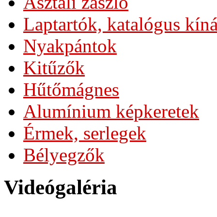
Asztali zászló
Laptartók, katalógus kín
Nyakpántok
Kitűzők
Hűtőmágnes
Alumínium képkeretek
Érmek, serlegek
Bélyegzők
Videógaléria