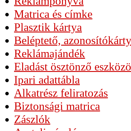
Reklámponyva
Matrica és címke
Plasztik kártya
Beléptető, azonosítókárt
Reklámajándék
Eladást ösztönző eszköz
Ipari adattábla
Alkatrész feliratozás
Biztonsági matrica
Zászlók