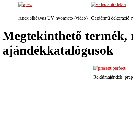
Apex síkágyas UV nyomtató (videó)
Gépjármű dekoráció (
Megtekinthető termék, 
ajándékkatalógusok
Reklámajándék, prep
TQE Mérnöki Szolgál
Székesfehérvár, Irányi Dánie
(06-22) 502-817 | 