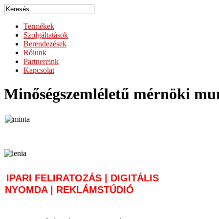
Termékek
Szolgáltatások
Berendezések
Rólunk
Partnereink
Kapcsolat
Minőségszemléletű mérnöki mun
IPARI FELIRATOZÁS | DIGITÁLIS
NYOMDA | REKLÁMSTÚDIÓ