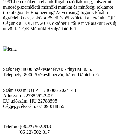
1991-ben elsőként céljaink fogalmazódtak meg, miszerint
minőség-szemléletű mérnöki munkát és minőségi reklámot
(Total Quality Engineering/ Advertising) fogunk kínálni
ügyfeleinknek, ebből a rövidítésből született a nevünk TQE.
Cégünk a TQE Bt. 2010. október 1-től Kft-vé alakult! Az új
nevünk: TQE Mérnöki Szolgáltató Kft.
Székhely: 8000 Székesfehérvár, Zrínyi M. u. 5.
Telephely: 8000 Székesfehérvár, Irányi Dániel u. 6.
Számlaszám: OTP 11736006-20241481
Adószám: 22788595-2-07
EU adószám: HU 22788595
Cégjegyzékszám: 07-09-018855
Telefon: (06-22) 502-818
(06-22) 502-817