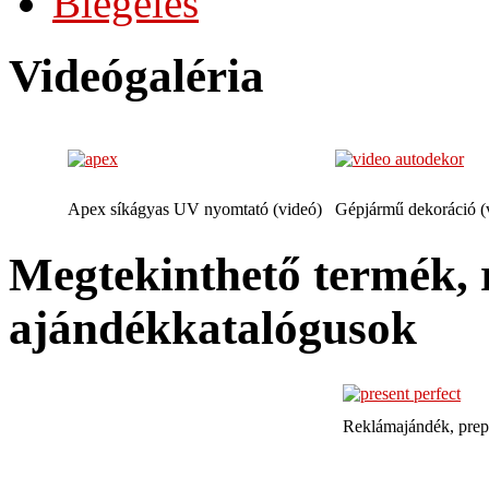
Biegelés
Videógaléria
Apex síkágyas UV nyomtató (videó)
Gépjármű dekoráció (
Megtekinthető termék, 
ajándékkatalógusok
Reklámajándék, prep
TQE Mérnöki Szolgál