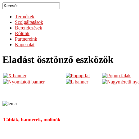
Termékek
Szolgáltatások
Berendezések
Rólunk
Partnereink
Kapcsolat
Eladást ösztönző eszközök
Táblák, bannerek, molinók