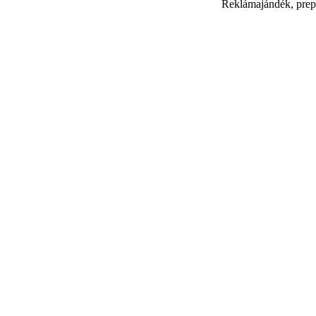
Reklámajándék, prep
TQE Mérnöki Szolgál
Székesfehérvár, Irányi Dánie
(06-22) 502-817 | 
Számlaszám: OTP 117
22788595-2-07 | EU
Cégjegyzéks