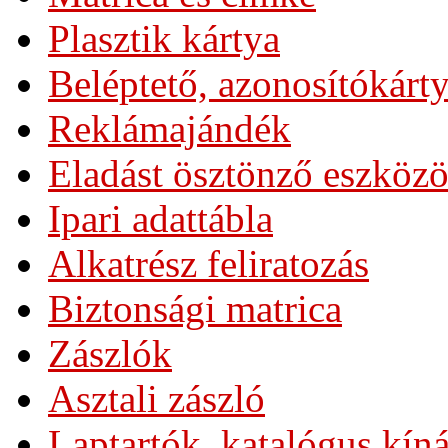
Plasztik kártya
Beléptető, azonosítókárt
Reklámajándék
Eladást ösztönző eszköz
Ipari adattábla
Alkatrész feliratozás
Biztonsági matrica
Zászlók
Asztali zászló
Laptartók, katalógus kín