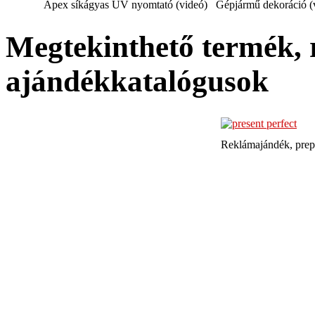
Apex síkágyas UV nyomtató (videó)
Gépjármű dekoráció (
Megtekinthető termék, 
ajándékkatalógusok
Reklámajándék, prep
TQE Mérnöki Szolgál
Székesfehérvár, Irányi Dánie
(06-22) 502-817 | 
Számlaszám: OTP 117
22788595-2-07 | EU