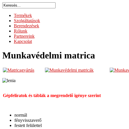
Termékek
Szolgáltatások
Berendezések
Rólunk
Partnereink
Kapcsolat
Munkavédelmi matrica
Gépfeliratok és táblák a megrendelő igénye szerint
normál
fényvisszaverő
festett felülettel