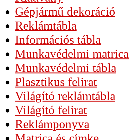
Gépjármű dekoráció
Reklámtábla
Információs tábla
Munkavédelmi matrica
Munkavédelmi tábla
Plasztikus felirat
Világító reklámtábla
Világító felirat
Reklámponyva
Matrica és címke