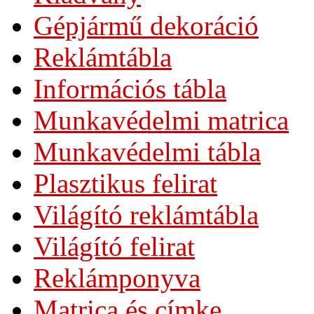
Gépjármű dekoráció
Reklámtábla
Információs tábla
Munkavédelmi matrica
Munkavédelmi tábla
Plasztikus felirat
Világító reklámtábla
Világító felirat
Reklámponyva
Matrica és címke