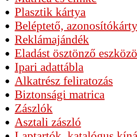
Plasztik kártya
Beléptető, azonosítókárt
Reklámajándék
Eladást ösztönző eszköz
Ipari adattábla
Alkatrész feliratozás
Biztonsági matrica
Zászlók
Asztali zászló
Laptartók, katalógus kín