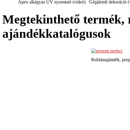
Apex síkágyas UV nyomtató (videó)
Gépjármű dekoráció (
Megtekinthető termék, 
ajándékkatalógusok
Reklámajándék, prep
TQE Mérnöki Szolgál
Székesfehérvár, Irányi Dánie
(06-22) 502-817 | 
Számlaszám: OTP 117
22788595-2-07 | EU