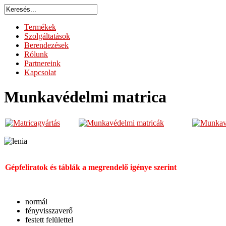
Termékek
Szolgáltatások
Berendezések
Rólunk
Partnereink
Kapcsolat
Munkavédelmi matrica
Gépfeliratok és táblák a megrendelő igénye szerint
normál
fényvisszaverő
festett felülettel