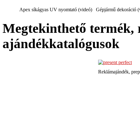
Apex síkágyas UV nyomtató (videó)
Gépjármű dekoráció (
Megtekinthető termék, 
ajándékkatalógusok
Reklámajándék, prep
TQE Mérnöki Szolgál
Székesfehérvár, Irányi Dánie
(06-22) 502-817 | 
Számlaszám: OTP 117