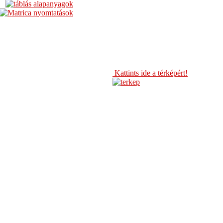
Kattints ide a térképért!