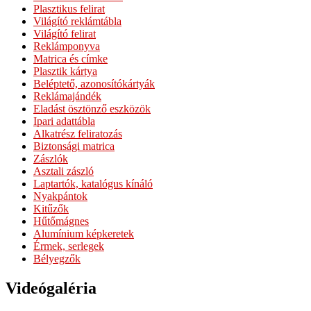
Plasztikus felirat
Világító reklámtábla
Világító felirat
Reklámponyva
Matrica és címke
Plasztik kártya
Beléptető, azonosítókártyák
Reklámajándék
Eladást ösztönző eszközök
Ipari adattábla
Alkatrész feliratozás
Biztonsági matrica
Zászlók
Asztali zászló
Laptartók, katalógus kínáló
Nyakpántok
Kitűzők
Hűtőmágnes
Alumínium képkeretek
Érmek, serlegek
Bélyegzők
Videógaléria