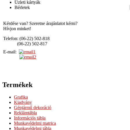
Üzleti kártyák
Bérletek
Kérdése van? Szeretne árajánlatot kérni?
Hívjon minket!
Telefon: (06-22) 502-818
(06-22) 502-817
E-mail:
Termékek
Grafika
Kiadvány
Gépjármű dekoráció
Reklámtábla
Információs tábla
Munkavédelmi matrica
Munkavédelmi tábla