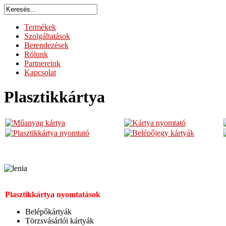
Termékek
Szolgáltatások
Berendezések
Rólunk
Partnereink
Kapcsolat
Plasztikkártya
Plasztikkártya nyomtatások
Belépőkártyák
Törzsvásárlói kártyák