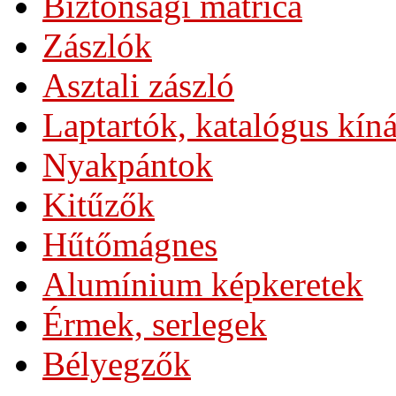
Biztonsági matrica
Zászlók
Asztali zászló
Laptartók, katalógus kín
Nyakpántok
Kitűzők
Hűtőmágnes
Alumínium képkeretek
Érmek, serlegek
Bélyegzők