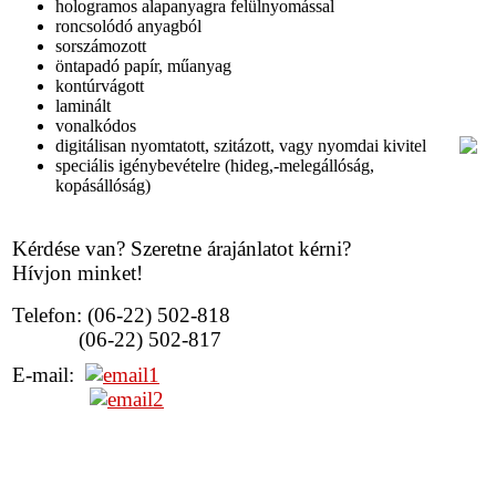
hologramos alapanyagra felülnyomással
roncsolódó anyagból
sorszámozott
öntapadó papír, műanyag
kontúrvágott
laminált
vonalkódos
digitálisan nyomtatott, szitázott, vagy nyomdai kivitel
speciális igénybevételre (hideg,-melegállóság,
kopásállóság)
Kérdése van? Szeretne árajánlatot kérni?
Hívjon minket!
Telefon: (06-22) 502-818
(06-22) 502-817
E-mail: