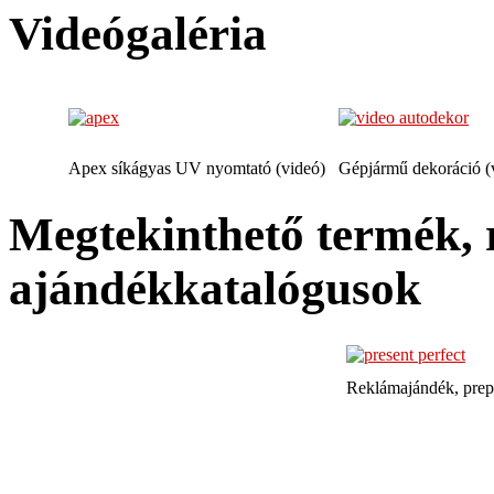
Videógaléria
Apex síkágyas UV nyomtató (videó)
Gépjármű dekoráció (
Megtekinthető termék, 
ajándékkatalógusok
Reklámajándék, prep
TQE Mérnöki Szolgál