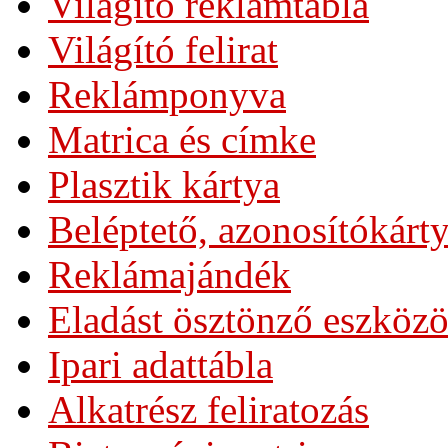
Világító reklámtábla
Világító felirat
Reklámponyva
Matrica és címke
Plasztik kártya
Beléptető, azonosítókárt
Reklámajándék
Eladást ösztönző eszköz
Ipari adattábla
Alkatrész feliratozás